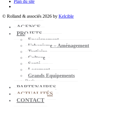
Plan du site
© Rolland & associés 2026 by
Kelcible
AGENCE
PROJETS
Enseignement
Urbanisme – Aménagement
Tertiaire
Culture
Santé
Logement
Grands Equipements
Back
PARTENAIRES
ACTUALITÉS
CONTACT