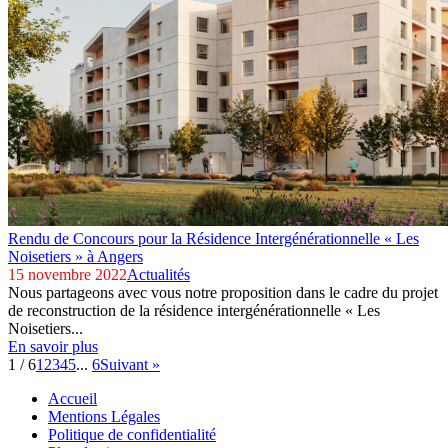
Rendu de Concours pour la Résidence Intergénérationnelle « Les
Noisetiers » à Angers
15 novembre 2022
Actualités
Nous partageons avec vous notre proposition dans le cadre du projet
de reconstruction de la résidence intergénérationnelle « Les
Noisetiers...
En savoir plus
1 / 6
1
2
3
4
5
...
6
Suivant »
Accueil
Mentions Légales
Politique de confidentialité