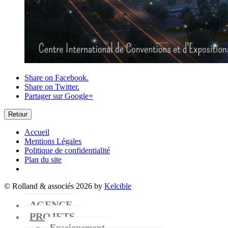
Share on Facebook.
Share on Twitter.
Partager sur Google+
Retour
Accueil
Mentions Légales
Politique de confidentialité
Plan du site
© Rolland & associés 2026 by
Kelcible
AGENCE
PROJETS
Enseignement