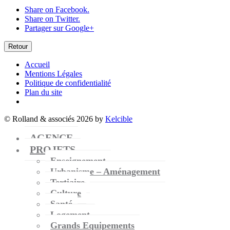
Share on Facebook.
Share on Twitter.
Partager sur Google+
Retour
Accueil
Mentions Légales
Politique de confidentialité
Plan du site
© Rolland & associés 2026 by
Kelcible
AGENCE
PROJETS
Enseignement
Urbanisme – Aménagement
Tertiaire
Culture
Santé
Logement
Grands Equipements