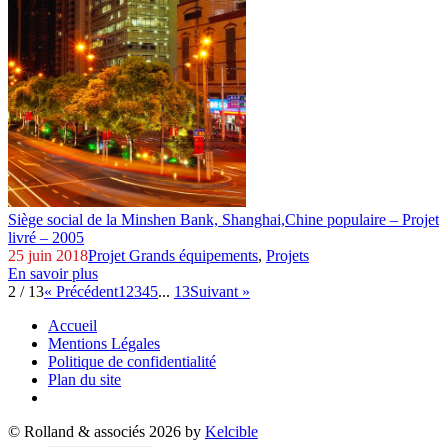
Siège social de la Minshen Bank, Shanghai,
Chine populaire – Projet
livré – 2005
25 juin 2018
Projet Grands équipements
,
Projets
En savoir plus
2 / 13
« Précédent
1
2
3
4
5
...
13
Suivant »
Accueil
Mentions Légales
Politique de confidentialité
Plan du site
© Rolland & associés 2026 by
Kelcible