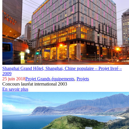
Shanghai Grand Hôtel, Shanghai,
Chine populaire – Projet livré –
2009
25 juin 2018
Projet Grands équipements
,
Projets
Concours lauréat international 2003
En savoir plus