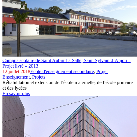
Campus scolaire de Saint Aubin La Salle,
Saint Sylvain d’Anjou –
Projet livré – 2013
12 juillet 2018
Ecole d'enseignement secondaire
,
Projet
Enseignement
,
Projets
Réhabilitation et extension de l’école maternelle, de l’école primaire
et des lycées
En savoir plus