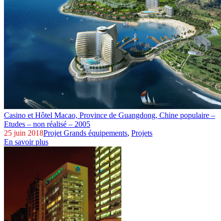
Casino et Hôtel Macao, Province de Guangdong,
Chine populaire –
Etudes – non réalisé – 2005
25 juin 2018
Projet Grands équipements
,
Projets
En savoir plus