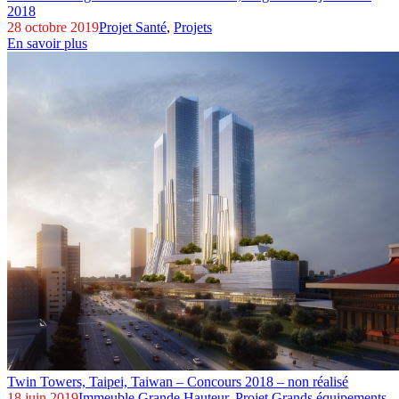
2018
28 octobre 2019
Projet Santé
,
Projets
En savoir plus
Twin Towers,
Taipei, Taiwan – Concours 2018 – non réalisé
18 juin 2019
Immeuble Grande Hauteur
,
Projet Grands équipements
,