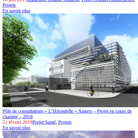
Projets
En savoir plus
Pôle de consultations « L’Hirondelle »
Angers – Projet en cours de
chantier – 2018
21 février 2019
Projet Santé
,
Projets
En savoir plus