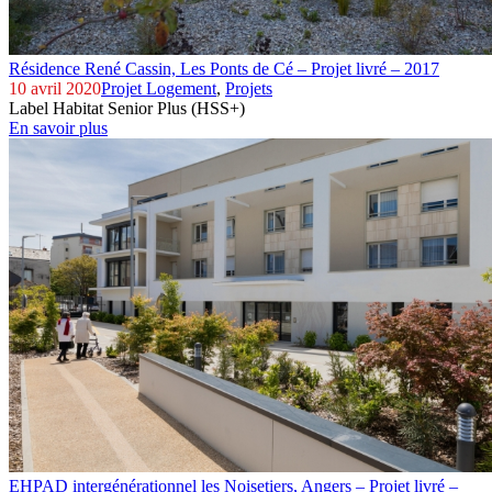
Résidence René Cassin,
Les Ponts de Cé – Projet livré – 2017
10 avril 2020
Projet Logement
,
Projets
Label Habitat Senior Plus (HSS+)
En savoir plus
EHPAD intergénérationnel les Noisetiers,
Angers – Projet livré –