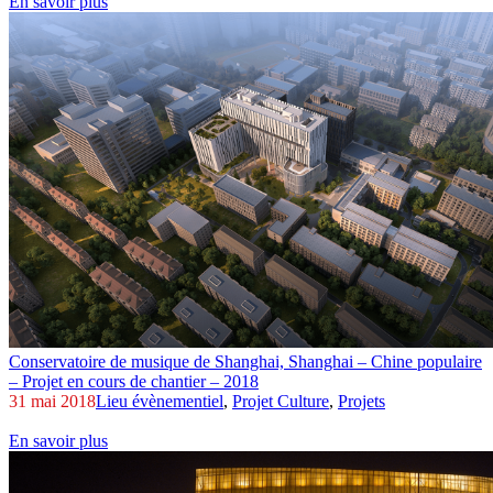
En savoir plus
Conservatoire de musique de Shanghai,
Shanghai – Chine populaire
– Projet en cours de chantier – 2018
31 mai 2018
Lieu évènementiel
,
Projet Culture
,
Projets
En savoir plus