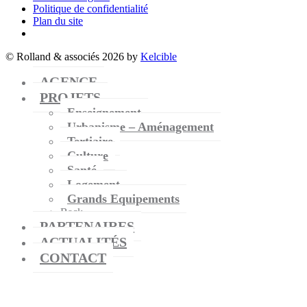
Politique de confidentialité
Plan du site
© Rolland & associés 2026 by
Kelcible
AGENCE
PROJETS
Enseignement
Urbanisme – Aménagement
Tertiaire
Culture
Santé
Logement
Grands Equipements
Back
PARTENAIRES
ACTUALITÉS
CONTACT