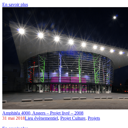
En savoir plus
Amphitéa 4000,
Angers – Projet livré – 2008
31 mai 2018
Lieu évènementiel
,
Projet Culture
,
Projets