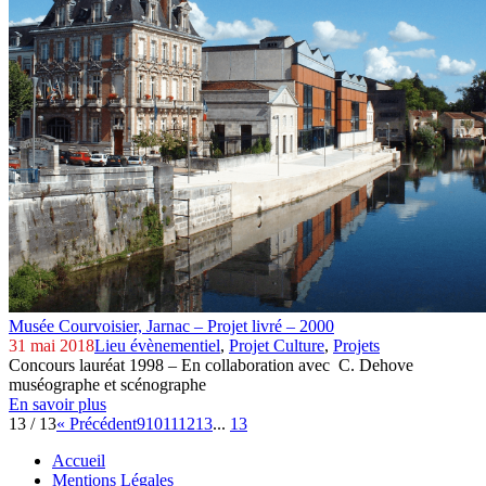
Musée Courvoisier,
Jarnac – Projet livré – 2000
31 mai 2018
Lieu évènementiel
,
Projet Culture
,
Projets
Concours lauréat 1998 – En collaboration avec C. Dehove
muséographe et scénographe
En savoir plus
13 / 13
« Précédent
9
10
11
12
13
...
13
Accueil
Mentions Légales