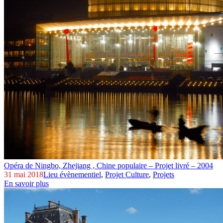
Opéra de Ningbo,
Zhejiang , Chine populaire – Projet livré – 2004
31 mai 2018
Lieu évènementiel
,
Projet Culture
,
Projets
En savoir plus