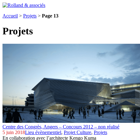
Accueil
>
Projets
>
Page 13
Projets
Centre des Congrès,
Angers – Concours 2012 – non réalisé
5 juin 2018
Lieu évènementiel
,
Projet Culture
,
Projets
En collaboration avec l’architecte Kengo Kuma