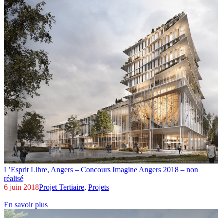
L’Esprit Libre,
Angers – Concours Imagine Angers 2018 – non
réalisé
6 juin 2018
Projet Tertiaire
,
Projets
En savoir plus