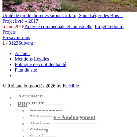
Unité de production des sirops Giffard,
Saint Léger des Bois –
Projet livré – 2017
6 juin 2018
Activité commerciale et industrielle
,
Projet Tertiaire
,
Projets
En savoir plus
1 / 3
1
2
3
Suivant »
Accueil
Mentions Légales
Politique de confidentialité
Plan du site
© Rolland & associés 2026 by
Kelcible
AGENCE
PROJETS
Enseignement
Urbanisme – Aménagement
Tertiaire
Culture
Santé