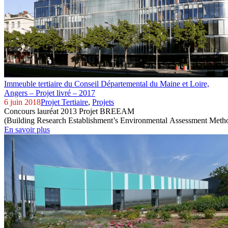
Immeuble tertiaire du Conseil Départemental du Maine et Loire,
Angers – Projet livré – 2017
6 juin 2018
Projet Tertiaire
,
Projets
Concours lauréat 2013 Projet BREEAM
(Building Research Establishment’s Environmental Assessment Meth
En savoir plus