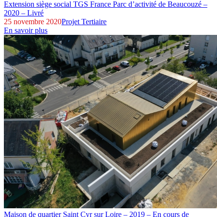
Extension siège social TGS France
Parc d’activité de Beaucouzé –
2020 – Livré
25 novembre 2020
Projet Tertiaire
En savoir plus
Maison de quartier
Saint Cyr sur Loire – 2019 – En cours de