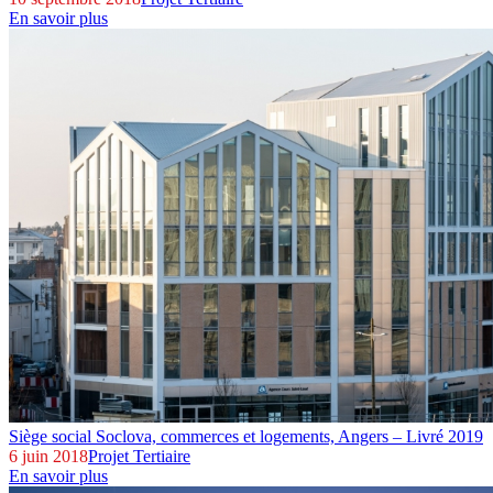
En savoir plus
Siège social Soclova, commerces et logements,
Angers – Livré 2019
6 juin 2018
Projet Tertiaire
En savoir plus