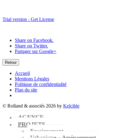
Trial version - Get License
Share on Facebook.
Share on Twitter.
Partager sur Google+
Retour
Accueil
Mentions Légales
Politique de confidentialité
Plan du site
© Rolland & associés 2026 by
Kelcible
AGENCE
PROJETS
Enseignement
Urbanisme – Aménagement