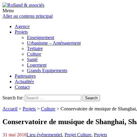
Menu
Aller au contenu principal
Agence
Projets
Enseignement
Urbanisme – Aménagement
Tertiaire
Culture
Santé
Logement
Grands Equipements
Partenaires
Actualités
Contact
Search for:
Search
Accueil
>
Projets
>
Culture
>
Conservatoire de musique de Shanghai,
Conservatoire de musique de Shanghai,
Sha
31 mai 2018
Lieu évènementiel
,
Projet Culture
,
Projets