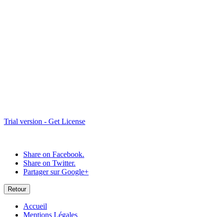
Int-Amphithea-35
Int-Amphithea-23
Int-Amphithea-21
Trial version - Get License
Share on Facebook.
Share on Twitter.
Partager sur Google+
Retour
Accueil
Mentions Légales