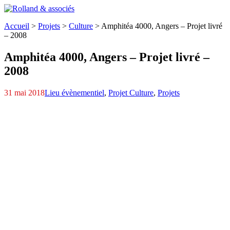
Accueil
>
Projets
>
Culture
>
Amphitéa 4000,
Angers – Projet livré
– 2008
Amphitéa 4000,
Angers – Projet livré –
2008
31 mai 2018
Lieu évènementiel
,
Projet Culture
,
Projets
H AMPHITEA-plan
Parc-expo-01
Parc-expo-05
Int-Amphithea-02
Int-Amphithea-06
Int-Amphithea-05
Int-Amphithea-17