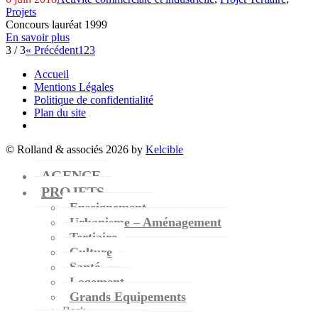
Projets
Concours lauréat 1999
En savoir plus
3 / 3
« Précédent
1
2
3
Accueil
Mentions Légales
Politique de confidentialité
Plan du site
© Rolland & associés 2026 by
Kelcible
AGENCE
PROJETS
Enseignement
Urbanisme – Aménagement
Tertiaire
Culture
Santé
Logement
Grands Equipements
Back