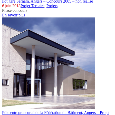
Ilot gare Sernam,
Angers – Concours 2005 – non réalisé
6 juin 2018
Projet Tertiaire
,
Projets
Phase concours
En savoir plus
Pôle entrepreneurial de la Fédération du Bâtiment,
Angers – Projet