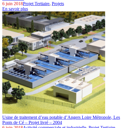
6 juin 2018
Projet Tertiaire
,
Projets
En savoir plus
Usine de traitement d’eau potable d’Angers Loire Métropole,
Les
Ponts de Cé – Projet livré – 2004
6 juin 2018
Activité commerciale et industrielle
,
Projet Tertiaire
,