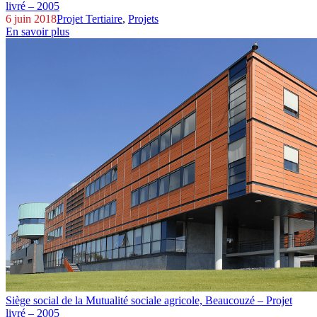
livré – 2005
6 juin 2018
Projet Tertiaire
,
Projets
En savoir plus
Siège social de la Mutualité sociale agricole,
Beaucouzé – Projet
livré – 2005