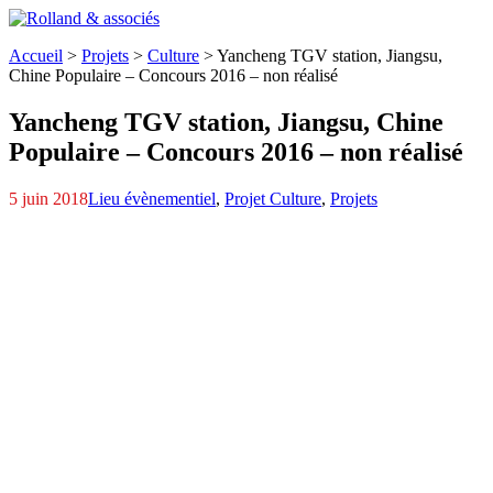
Accueil
>
Projets
>
Culture
>
Yancheng TGV station, Jiangsu,
Chine Populaire – Concours 2016 – non réalisé
Yancheng TGV station, Jiangsu,
Chine
Populaire – Concours 2016 – non réalisé
5 juin 2018
Lieu évènementiel
,
Projet Culture
,
Projets
Pm
5
4
3
2
1
8