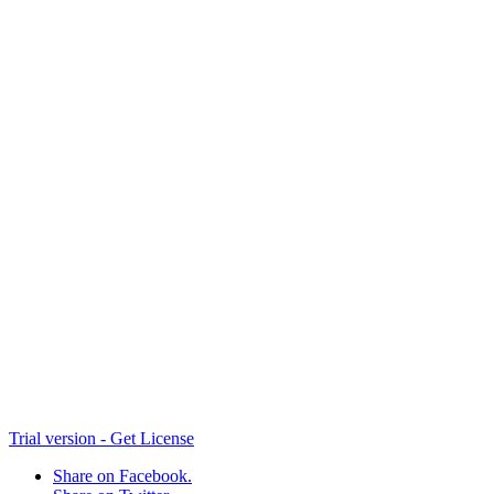
Qingdao-Aoshan-Zutuan-Guihua 01
06-copy
Qingdao-Aoshan-Zutuan-Guihua 03
Qingdao-Aoshan-Zutuan-Guihua 02
07-copy
02-copy
01-copy
Trial version - Get License
Share on Facebook.