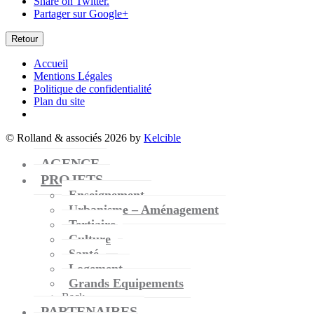
Share on Twitter.
Partager sur Google+
Retour
Accueil
Mentions Légales
Politique de confidentialité
Plan du site
© Rolland & associés 2026 by
Kelcible
AGENCE
PROJETS
Enseignement
Urbanisme – Aménagement
Tertiaire
Culture
Santé
Logement
Grands Equipements
Back
PARTENAIRES