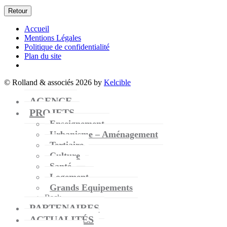
Retour
Accueil
Mentions Légales
Politique de confidentialité
Plan du site
© Rolland & associés 2026 by
Kelcible
AGENCE
PROJETS
Enseignement
Urbanisme – Aménagement
Tertiaire
Culture
Santé
Logement
Grands Equipements
Back
PARTENAIRES
ACTUALITÉS