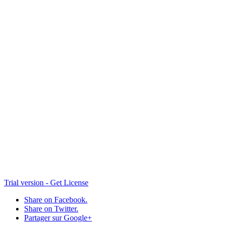
013
Perspective2
009
008
007
006
005
015
Trial version - Get License
Share on Facebook.
Share on Twitter.
Partager sur Google+