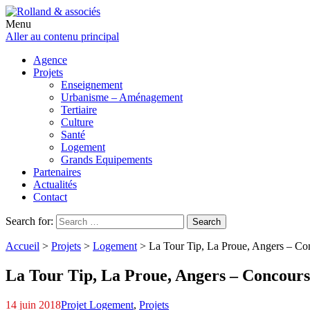
Menu
Aller au contenu principal
Agence
Projets
Enseignement
Urbanisme – Aménagement
Tertiaire
Culture
Santé
Logement
Grands Equipements
Partenaires
Actualités
Contact
Search for:
Search
Accueil
>
Projets
>
Logement
>
La Tour Tip, La Proue,
Angers – Con
La Tour Tip, La Proue,
Angers – Concours
14 juin 2018
Projet Logement
,
Projets