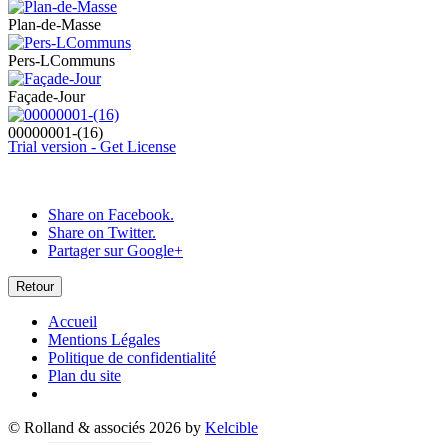
Plan-de-Masse
Pers-LCommuns
Façade-Jour
00000001-(16)
Trial version - Get License
Share on Facebook.
Share on Twitter.
Partager sur Google+
Retour
Accueil
Mentions Légales
Politique de confidentialité
Plan du site
© Rolland & associés 2026 by
Kelcible