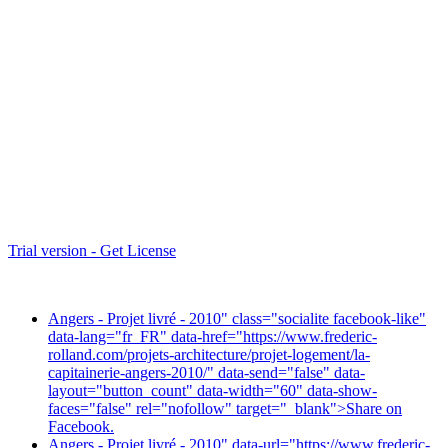
Trial version - Get License
Angers - Projet livré - 2010" class="socialite facebook-like"
data-lang="fr_FR" data-href="https://www.frederic-
rolland.com/projets-architecture/projet-logement/la-
capitainerie-angers-2010/" data-send="false" data-
layout="button_count" data-width="60" data-show-
faces="false" rel="nofollow" target="_blank">
Share on
Facebook.
Angers - Projet livré - 2010" data-url="https://www.frederic-