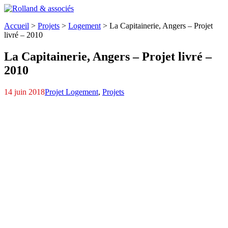
Accueil
>
Projets
>
Logement
>
La Capitainerie,
Angers – Projet
livré – 2010
La Capitainerie,
Angers – Projet livré –
2010
14 juin 2018
Projet Logement
,
Projets
Perspective-1
Capitainerie21
Capitainerie19---Copie
Capitainerie-06
Capit005