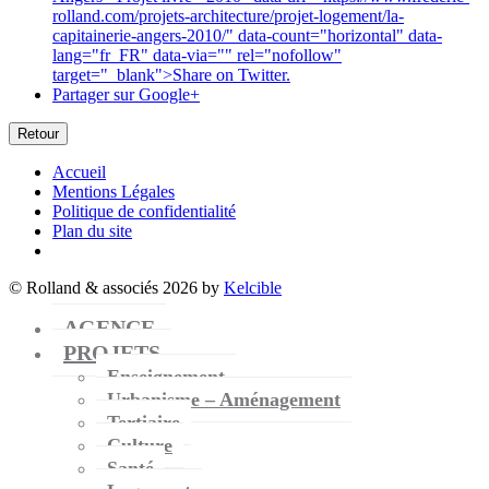
rolland.com/projets-architecture/projet-logement/la-
capitainerie-angers-2010/" data-count="horizontal" data-
lang="fr_FR" data-via="" rel="nofollow"
target="_blank">
Share on Twitter.
Partager sur Google+
Retour
Accueil
Mentions Légales
Politique de confidentialité
Plan du site
© Rolland & associés 2026 by
Kelcible
AGENCE
PROJETS
Enseignement
Urbanisme – Aménagement
Tertiaire
Culture
Santé