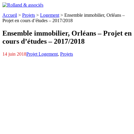
Accueil
>
Projets
>
Logement
>
Ensemble immobilier,
Orléans –
Projet en cours d’études – 2017/2018
Ensemble immobilier,
Orléans – Projet en
cours d’études – 2017/2018
14 juin 2018
Projet Logement
,
Projets
BK-Orleans-2016-04-26-qua Page 04
IMMEUBLE-ILOT-ST-PIERRE
IMMEUBLE-ILOT-LINIERE
CROQUIS---ILOT-LINIERE