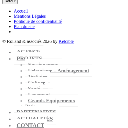
Retour
Zibo021
Accueil
Mentions Légales
Zibo074
Politique de confidentialité
Plan du site
© Rolland & associés 2026 by
Kelcible
AGENCE
PROJETS
Enseignement
Urbanisme – Aménagement
Tertiaire
Culture
Santé
Logement
Grands Equipements
Back
PARTENAIRES
ACTUALITÉS
CONTACT