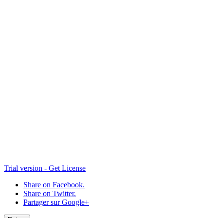
Zibo-perspective-2
Zibo007
MAQ42
Zibo006
Zibo005b
Zibo004
MAQ40
Zibo-P3
Zibo-P2
Zibo-P1
Trial version - Get License
Zibo076
Share on Facebook.
Share on Twitter.
Zibo048
Partager sur Google+
Zibo075