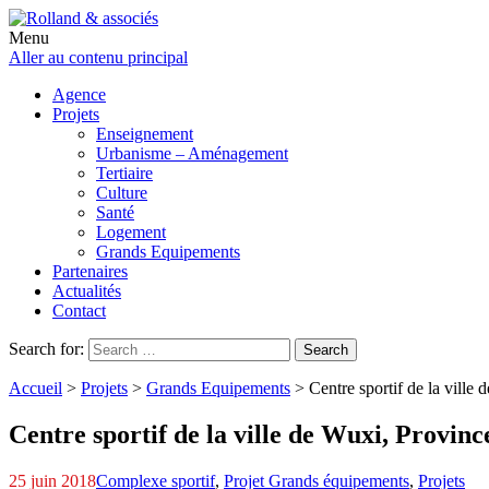
Menu
Aller au contenu principal
Agence
Projets
Enseignement
Urbanisme – Aménagement
Tertiaire
Culture
Santé
Logement
Grands Equipements
Partenaires
Actualités
Contact
Search for:
Search
Accueil
>
Projets
>
Grands Equipements
>
Centre sportif de la ville
Centre sportif de la ville de Wuxi, Provinc
25 juin 2018
Complexe sportif
,
Projet Grands équipements
,
Projets