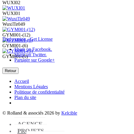
WUXI02
WUXI01
WuxiTir049
GYM001-(12)
Trial version - Get License
GYM001-(6)
Share on Facebook.
Share on Twitter.
GYM001-(9)
Partager sur Google+
Retour
Accueil
Mentions Légales
Politique de confidentialité
Plan du site
© Rolland & associés 2026 by
Kelcible
AGENCE
PROJETS