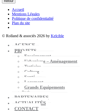
Retour
Accueil
Mentions Légales
Politique de confidentialité
Plan du site
© Rolland & associés 2026 by
Kelcible
AGENCE
PROJETS
Enseignement
Urbanisme – Aménagement
Tertiaire
Culture
Santé
Logement
Grands Equipements
Back
PARTENAIRES
ACTUALITÉS
CONTACT