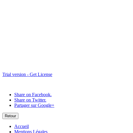
Est008---Copie
Est004
Perspective-2
Est020
Trial version - Get License
Share on Facebook.
Share on Twitter.
Partager sur Google+
Retour
Accueil
Mentions Légales