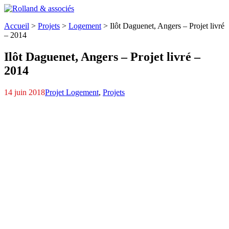
Accueil
>
Projets
>
Logement
>
Ilôt Daguenet,
Angers – Projet livré
– 2014
Ilôt Daguenet,
Angers – Projet livré –
2014
14 juin 2018
Projet Logement
,
Projets
Plan-masse
Est002
Est003
Perspective-1
Est015
Est014---Copie
Est010