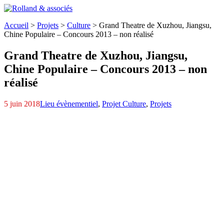
Accueil
>
Projets
>
Culture
>
Grand Theatre de Xuzhou, Jiangsu,
Chine Populaire – Concours 2013 – non réalisé
Grand Theatre de Xuzhou, Jiangsu,
Chine Populaire – Concours 2013 – non
réalisé
5 juin 2018
Lieu évènementiel
,
Projet Culture
,
Projets
Master-plan-3
Opera-de-Xuzhou-1
A01
B05
B01