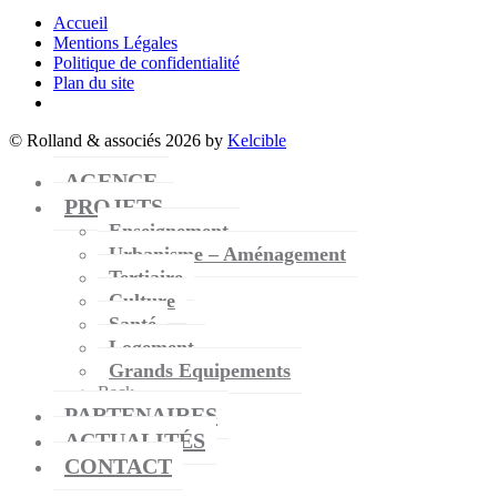
Accueil
Mentions Légales
Politique de confidentialité
Plan du site
© Rolland & associés 2026 by
Kelcible
AGENCE
PROJETS
Enseignement
Urbanisme – Aménagement
Tertiaire
Culture
Santé
Logement
Grands Equipements
Back
PARTENAIRES
ACTUALITÉS
CONTACT