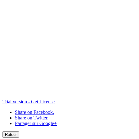
A05
B04
B03
B02
Opera-de-Xuzhou-2
Opera-de-Xuzhou
Trial version - Get License
Share on Facebook.
Share on Twitter.
Partager sur Google+
Retour