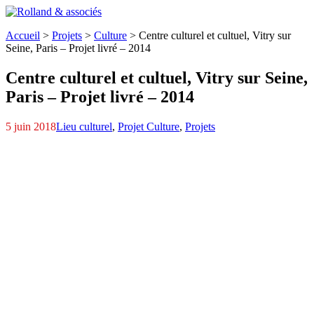
Accueil
>
Projets
>
Culture
>
Centre culturel et cultuel, Vitry sur
Seine,
Paris – Projet livré – 2014
Centre culturel et cultuel, Vitry sur Seine,
Paris – Projet livré – 2014
5 juin 2018
Lieu culturel
,
Projet Culture
,
Projets
Maquette-2
P1000960
Maquette-3
202-®Willy.Berr+®
097-®Willy.Berr+®
213-®Willy.Berr+® - Copie
054-®Willy.Berr+®