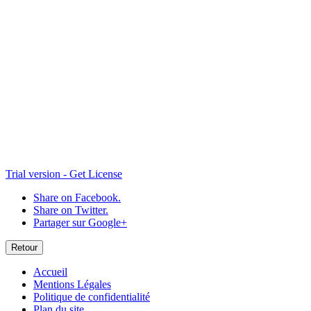
035-®Willy.Berr+®
Temp07
Int-2
042-®Willy.Berr+®
213-®Willy.Berr+®
Int
Trial version - Get License
Share on Facebook.
Share on Twitter.
Partager sur Google+
Retour
Accueil
Mentions Légales
Politique de confidentialité
Plan du site